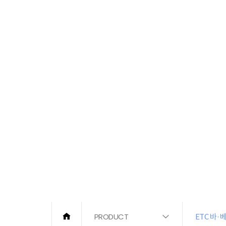
E-CATALOG
PRODUCT
ETC 바·