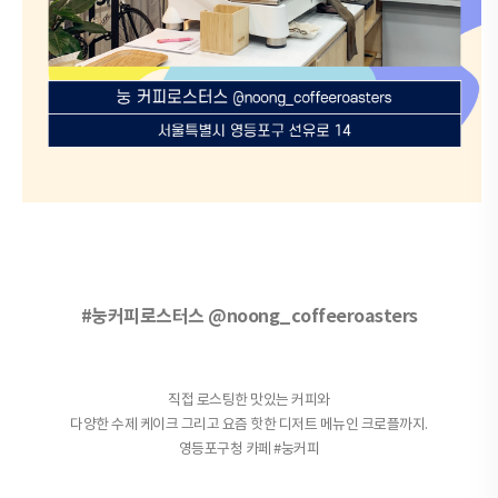
#눙커피로스터스 @noong_coffeeroasters
직접 로스팅한 맛있는 커피와
다양한 수제 케이크 그리고 요즘 핫한 디저트 메뉴인 크로플까지.
영등포구청 카페 #눙커피