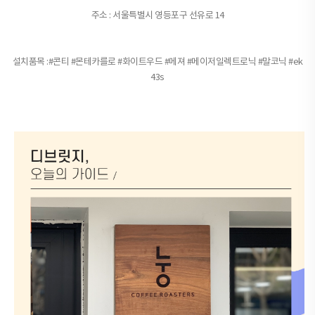
주소 : 서울특별시 영등포구 선유로 14
설치품목 :
#콘티 #몬테카를로 #화이트우드 #메져 #메이저일렉트로닉 #말코닉 #ek
43s